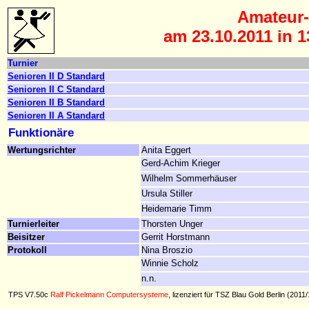
Amateur-
am 23.10.2011 in 1
Turnier
Senioren II D Standard
Senioren II C Standard
Senioren II B Standard
Senioren II A Standard
Funktionäre
Wertungsrichter
Anita Eggert
Gerd-Achim Krieger
Wilhelm Sommerhäuser
Ursula Stiller
Heidemarie Timm
Turnierleiter
Thorsten Unger
Beisitzer
Gerrit Horstmann
Protokoll
Nina Broszio
Winnie Scholz
n.n.
TPS V7.50c
Ralf Pickelmann Computersysteme
, lizenziert für TSZ Blau Gold Berlin (2011