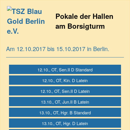
Pokale der Hallen
am Borsigturm
Am 12.10.2017 bis 15.10.2017 in Berlin.
12.10., OT, Sen.II D Standard
12.10., OT, Kin. D Latein
12.10., OT, Sen.II D Latein
13.10., OT, Jun.II B Latein
13.10., OT, Hgr. B Standard
13.10., OT, Hgr. D Latein