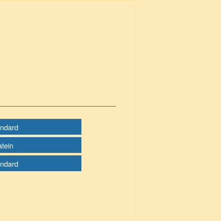
andard
atein
andard