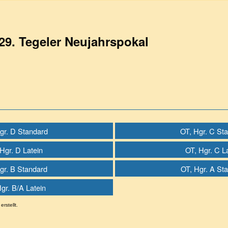
29. Tegeler Neujahrspokal
gr. D Standard
OT, Hgr. C St
Hgr. D Latein
OT, Hgr. C L
gr. B Standard
OT, Hgr. A St
gr. B/A Latein
erstellt.