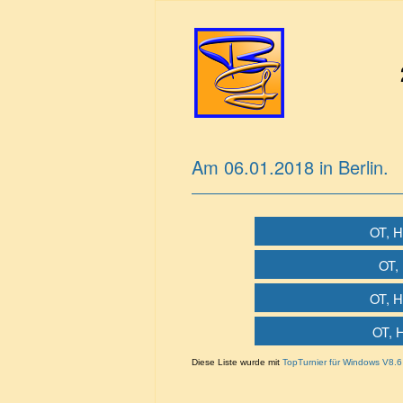
Am 06.01.2018 in Berlin.
OT, H
OT, 
OT, H
OT, H
Diese Liste wurde mit
TopTurnier für Windows V8.6