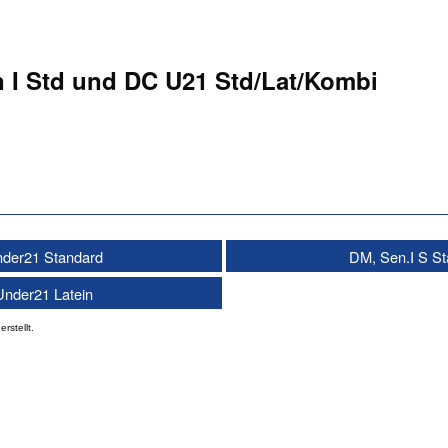
 I Std und DC U21 Std/Lat/Kombi
der21 Standard
DM, Sen.I S S
nder21 Latein
erstellt.