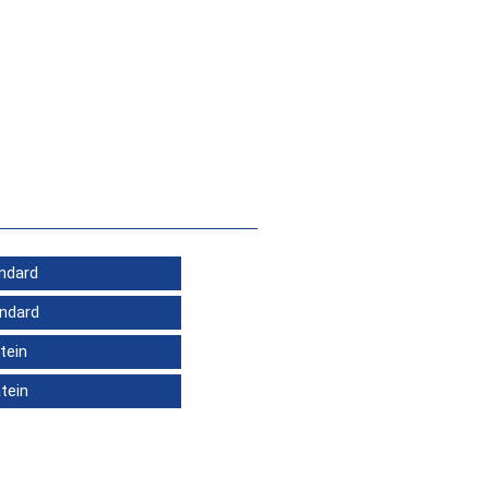
andard
andard
tein
atein