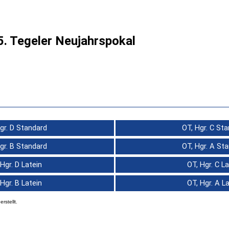
5. Tegeler Neujahrspokal
gr. D Standard
OT, Hgr. C St
gr. B Standard
OT, Hgr. A St
 Hgr. D Latein
OT, Hgr. C La
 Hgr. B Latein
OT, Hgr. A L
erstellt.