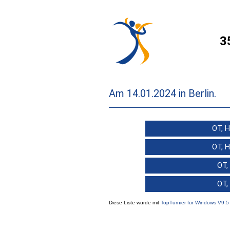
3
Am 14.01.2024 in Berlin.
OT, H
OT, H
OT,
OT,
Diese Liste wurde mit
TopTurnier für Windows V9.5